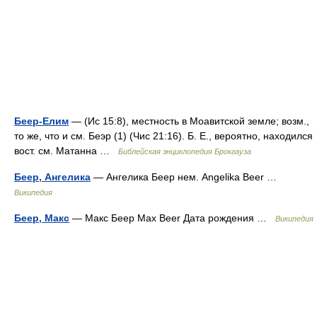
Беер-Елим
— (Ис 15:8), местность в Моавитской земле; возм.,
то же, что и см. Беэр (1) (Чис 21:16). Б. Е., вероятно, находился
вост. см. Матанна …
Библейская энциклопедия Брокгауза
Беер, Ангелика
— Ангелика Беер нем. Angelika Beer …
Википедия
Беер, Макс
— Макс Беер Max Beer Дата рождения …
Википедия