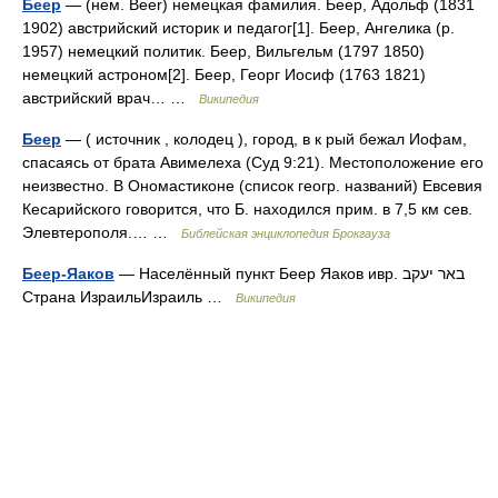
Беер
— (нем. Beer) немецкая фамилия. Беер, Адольф (1831
1902) австрийский историк и педагог[1]. Беер, Ангелика (р.
1957) немецкий политик. Беер, Вильгельм (1797 1850)
немецкий астроном[2]. Беер, Георг Иосиф (1763 1821)
австрийский врач… …
Википедия
Беер
— ( источник , колодец ), город, в к рый бежал Иофам,
спасаясь от брата Авимелеха (Суд 9:21). Местоположение его
неизвестно. В Ономастиконе (список геогр. названий) Евсевия
Кесарийского говорится, что Б. находился прим. в 7,5 км сев.
Элевтерополя.… …
Библейская энциклопедия Брокгауза
Беер-Яаков
— Населённый пункт Беер Яаков ивр. באר יעקב‎
Страна ИзраильИзраиль …
Википедия