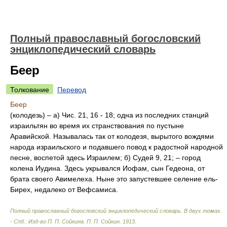
Полный православный богословский
энциклопедический словарь
Беер
Толкование
Перевод
Беер
(колодезь) – а) Чис. 21, 16 - 18; одна из последних станций
израильтян во время их странствования по пустыне
Аравийской. Называлась так от колодезя, вырытого вождями
народа израильского и подавшего повод к радостной народной
песне, воспетой здесь Израилем; б) Судей 9, 21; – город
колена Иудина. Здесь укрывался Иофам, сын Гедеона, от
брата своего Авимелеха. Ныне это запустевшее селение ель-
Бирех, недалеко от Вефсамиса.
Полный православный богословский энциклопедический словарь. В двух томах.
- Спб.: Изд-во П. П. Сойкина
.
П. П. Сойкин
.
1913
.