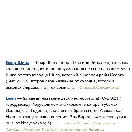
Беер-Шива
— Беэр Шева. Беер Шива или Вирсавия, т.е. семь
колодцев: место, которое получило первое свое название Беер
Шива от того колодца Шива, который выкопали рабы Исаака
(Быт. 26:33); второе свое название от колодца, который
выкопал Авраам, и от тех семи… …
Словарь библейских имен
Беер
— (кладезь) название двух местностей: а) (Суд.9:21 )
город между Иерусалимом и Сихемом, в который убежал
Иофам, сын Гедеона, спасаясь от брата своего Авимелеха.
Ныне это запустевшее селение: Эль Бирех, в 4 х часах пути к
ю. з. от Иерусалима; б)… …
Библия. Ветхий и Новый заветы.
Синодальный перевод. Библейская энциклопедия арх. Никифора.