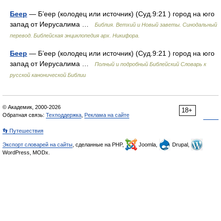
Беер
— Б’еер (колодец или источник) (Суд.9:21 ) город на юго
запад от Иерусалима …
Библия. Ветхий и Новый заветы. Синодальный
перевод. Библейская энциклопедия арх. Никифора.
Беер
— Б’еер (колодец или источник) (Суд.9:21 ) город на юго
запад от Иерусалима …
Полный и подробный Библейский Словарь к
русской канонической Библии
© Академик, 2000-2026
18+
Обратная связь:
Техподдержка
,
Реклама на сайте
👣 Путешествия
Экспорт словарей на сайты
, сделанные на PHP,
Joomla,
Drupal,
WordPress, MODx.